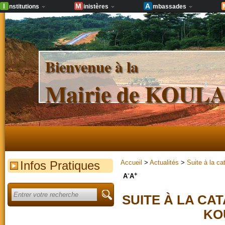
I
M
A
nstitutions
inistères
mbassades
Bienvenue à la
Mairie de KOU
Infos Pratiques
Accueil
>
Actualités
>
Suite à la c
-
+
A
A
SUITE À LA CA
KO